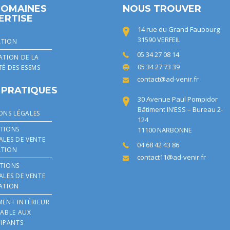
DOMAINES
NOUS TROUVER
ERTISE
14 rue du Grand Faubourg
31590 VERFEIL
TION
05 34 27 08 14
ATION DE LA
05 34 27 73 39
TÉ DES ESSMS
contact@ad-venir.fr
 PRATIQUES
30 Avenue Paul Pompidor
Bâtiment IN’ESS – Bureau 2-
ONS LÉGALES
124
TIONS
11100 NARBONNE
ALES DE VENTE
04 68 42 43 86
TION
contact11@ad-venir.fr
TIONS
ALES DE VENTE
ATION
MENT INTÉRIEUR
CABLE AUX
CIPANTS