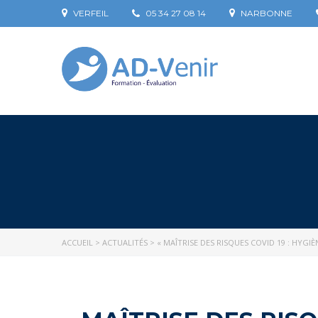
VERFEIL
05 34 27 08 14
NARBONNE
ACCUEIL
>
ACTUALITÉS
>
« MAÎTRISE DES RISQUES COVID 19 : HYG