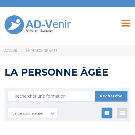
Togg
navi
ACCUEIL
LA PERSONNE ÂGÉE
LA PERSONNE ÂGÉE
Recherche
pour :
La personne âgée