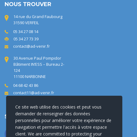
NOUS TROUVER
14 rue du Grand Faubourg
31590 VERFEIL
05 34 27 08 14
05 34 27 73 39
contact@ad-venir.fr
30 Avenue Paul Pompidor
Bâtiment IN’ESS – Bureau 2-
124
11100 NARBONNE
04 68 42 43 86
contact11@ad-venir.fr
Ce site web utilise des cookies et peut vous
demander de renseigner des données
SUIVEZ-NOUS !
personnelles pour améliorer votre expérience de
navigation et permettre l'accès à votre espace
client. We are committed to protecting your